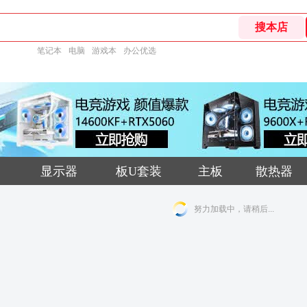
笔记本
电脑
游戏本
办公优选
显示器
板U套装
主板
散热器
努力加载中，请稍后...