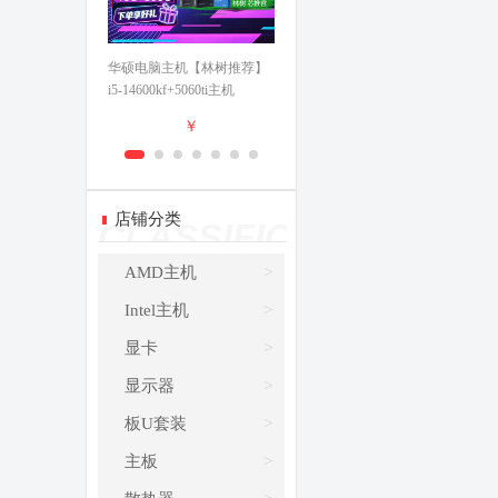
华硕电脑主机【林树推荐】
华硕游戏主机 i5
i5-14600kf+5060ti主机
14600kf+5060/5060ti/5070 全
5060/5070 直播电竞游戏 组
家桶 电竞直播设计 电脑台式
￥
￥
装电脑 DIY主机整机台式 配
机 组装电脑 游戏主机 配置
置一：12490F+RTX3050
四：14600KF+华硕5060Ti
立即购买
立即购买
店铺分类
CLASSIFICATE
>
AMD主机
>
Intel主机
>
显卡
>
显示器
>
板U套装
>
主板